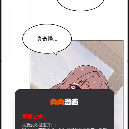
重要公告：
未满18岁请离开！！