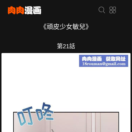
《頑皮少女敏兒》
第21話