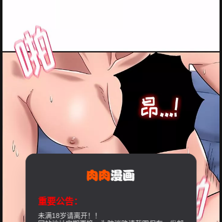
重要公告：
未满18岁请离开！！