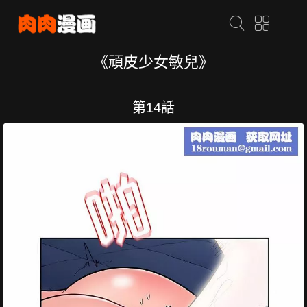
《頑皮少女敏兒》
第14話