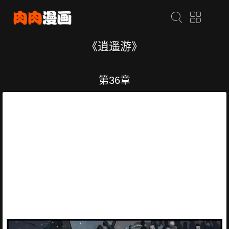
《逍遥游》
第36章