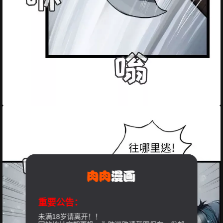
重要公告：
未满18岁请离开！！