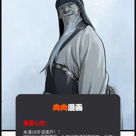
重要公告：
未满18岁请离开！！