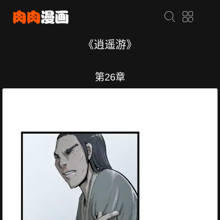
《逍遥游》
第26章