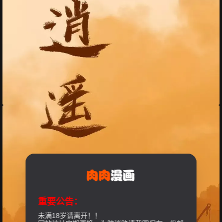
重要公告：
未满18岁请离开！！