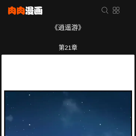
《逍遥游》
第21章