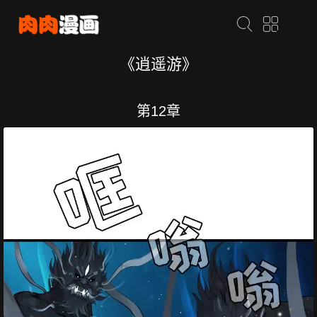
《逍遥游》
第12章