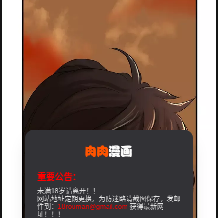
重要公告：
未满18岁请离开！！
网站地址定期更换，为防迷路请截图保存，发邮
件到：
18rouman@gmail.com
获得最新网
址！！！