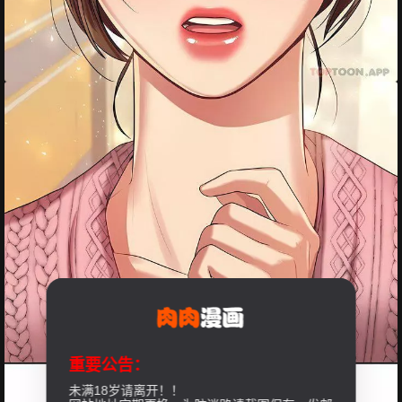
重要公告：
未满18岁请离开！！