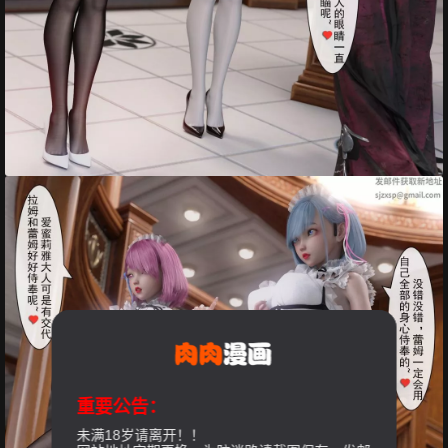
重要公告：
未满18岁请离开！！