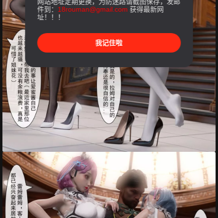
网站地址定期更换，为防迷路请截图保存，发邮
件到：
18rouman@gmail.com
获得最新网
址！！！
我记住啦