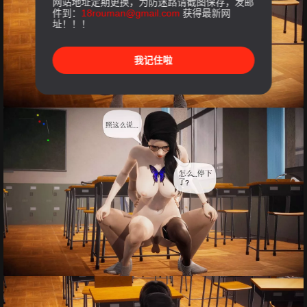
网站地址定期更换，为防迷路请截图保存，发邮
件到：
18rouman@gmail.com
获得最新网
址！！！
我记住啦