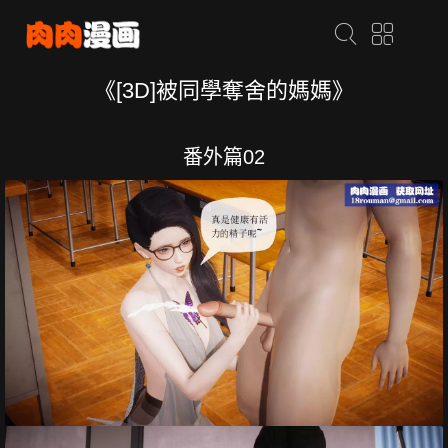
《[3D]被同學奪舍的媽媽》
番外篇02