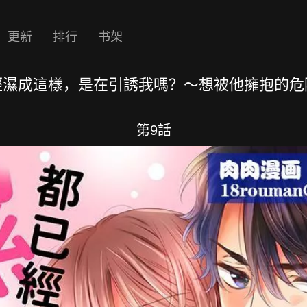
更新
排行
书架
經濕成這樣，是在引誘我嗎？～想被他擁抱的危
第9話