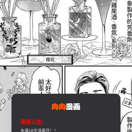
重要公告：
未满18岁请离开！！