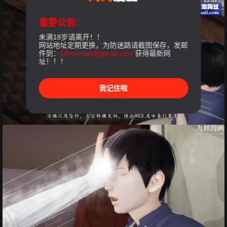
重要公告：
未满18岁请离开！！
网站地址定期更换，为防迷路请截图保存，发邮
件到：
18rouman@gmail.com
获得最新网
址！！！
我记住啦