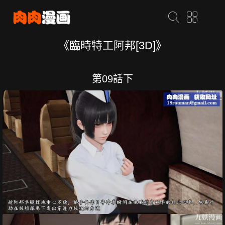
《臨時特工阿邦[3D]》
第09話下