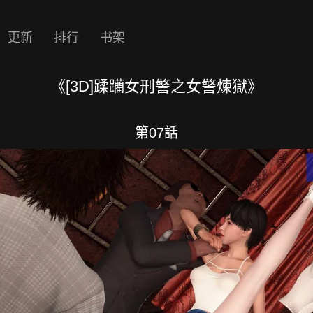
更新
排行
书架
《[3D]蹂躪女刑警之女警煉獄》
第07話