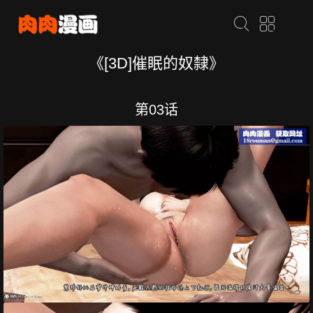
《[3D]催眠的奴隸》
第03话