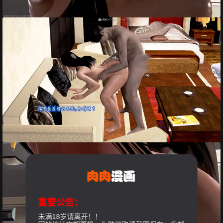
重要公告：
未满18岁请离开！！