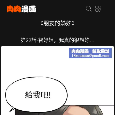
《朋友的姊姊》
第22話-智妤姐，我真的很想妳…