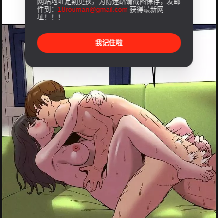
网站地址定期更换，为防迷路请截图保存，发邮
件到：
18rouman@gmail.com
获得最新网
址！！！
我记住啦