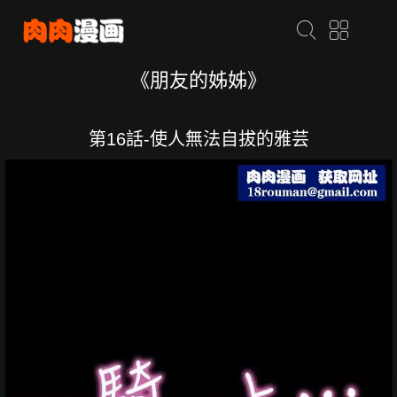
《朋友的姊姊》
第16話-使人無法自拔的雅芸