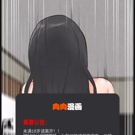
重要公告：
未满18岁请离开！！