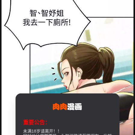
重要公告：
未满18岁请离开！！