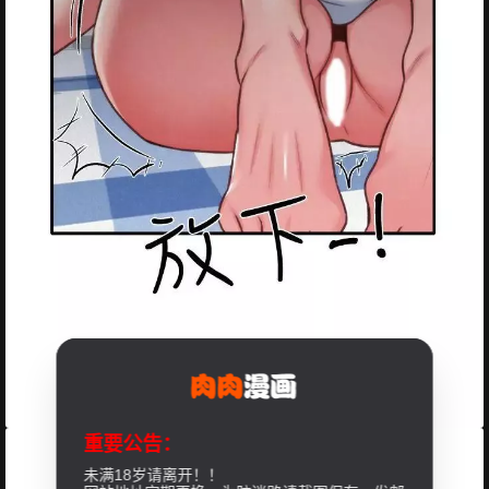
重要公告：
未满18岁请离开！！