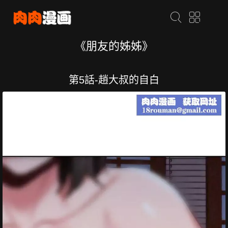
《朋友的姊姊》
第5話-趙大叔的自白