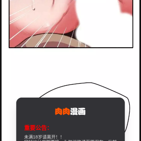
重要公告：
未满18岁请离开！！