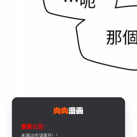
重要公告：
未满18岁请离开！！