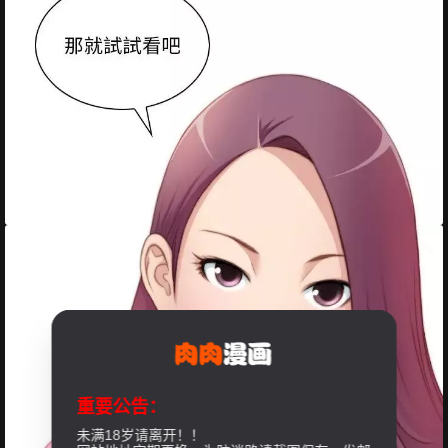
重要公告：
未满18岁请离开！！