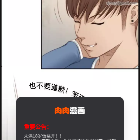
重要公告：
未满18岁请离开！！