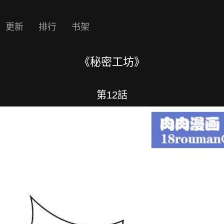
更新
排行
书架
《秘密工坊》
第12話