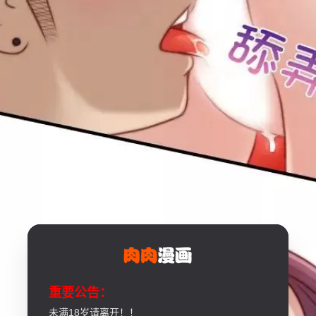
重要公告：
未满18岁请离开！！