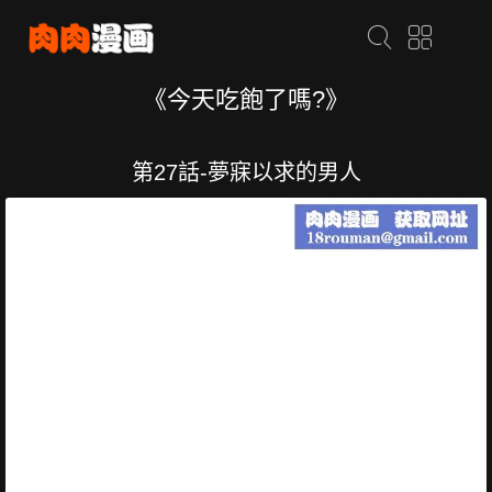
《今天吃飽了嗎?》
第27話-夢寐以求的男人