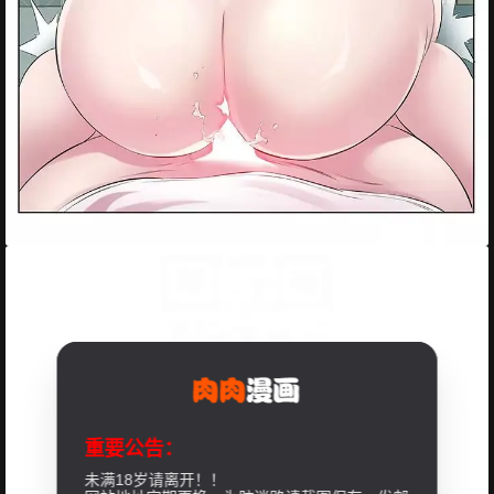
重要公告：
未满18岁请离开！！