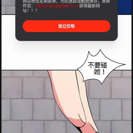
网站地址定期更换，为防迷路请截图保存，发邮
件到：
18rouman@gmail.com
获得最新网
址！！！
我记住啦