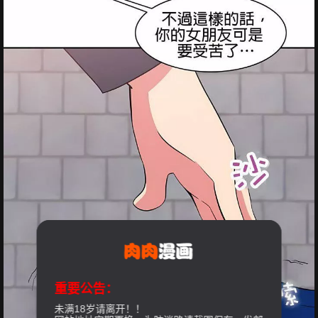
重要公告：
未满18岁请离开！！