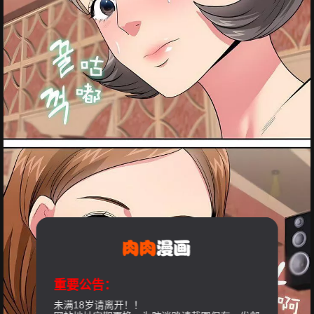
重要公告：
未满18岁请离开！！