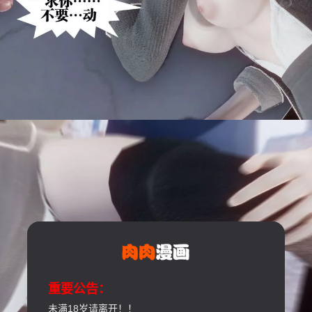
重要公告：
未满18岁请离开！！