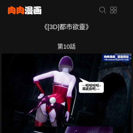
《[3D]都市欲靈》
第10話