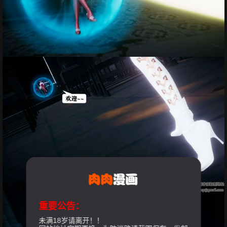
重要公告：
未满18岁请离开！！