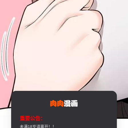
重要公告：
未满18岁请离开！！