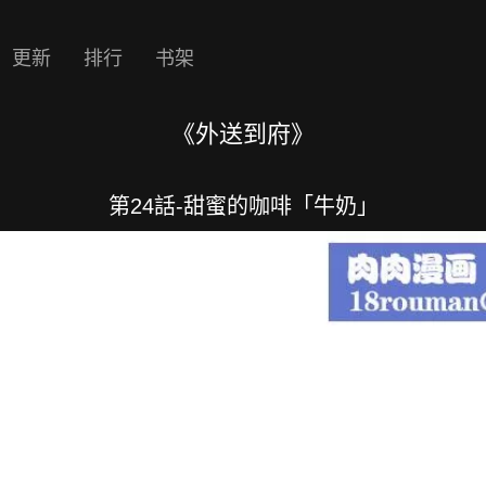
更新
排行
书架
《外送到府》
第24話-甜蜜的咖啡「牛奶」