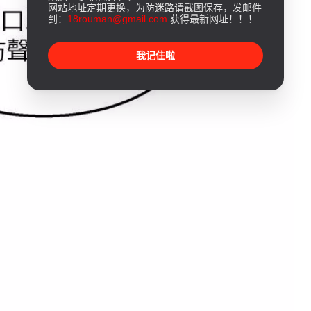
网站地址定期更换，为防迷路请截图保存，发邮件
到：
18rouman@gmail.com
获得最新网址！！！
我记住啦