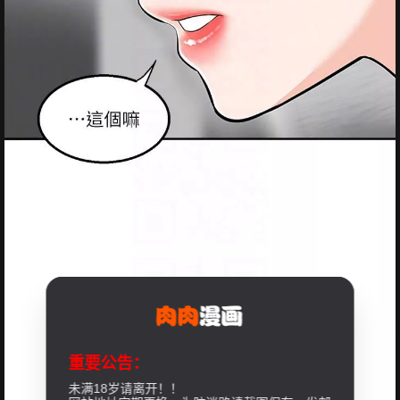
重要公告：
未满18岁请离开！！