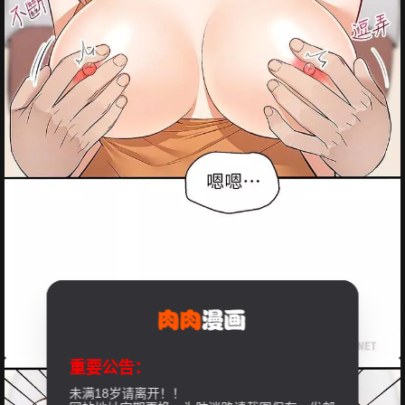
重要公告：
未满18岁请离开！！