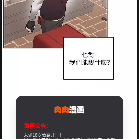
重要公告：
未满18岁请离开！！