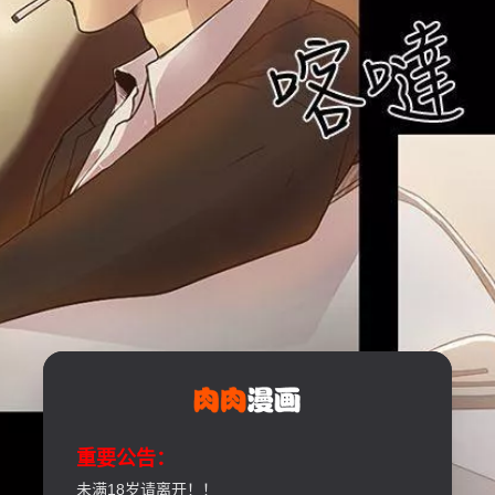
重要公告：
未满18岁请离开！！