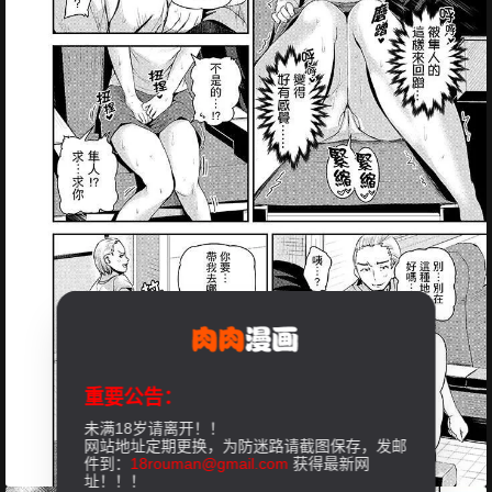
重要公告：
未满18岁请离开！！
网站地址定期更换，为防迷路请截图保存，发邮
件到：
18rouman@gmail.com
获得最新网
址！！！