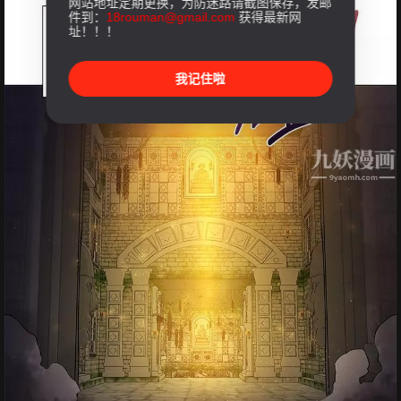
网站地址定期更换，为防迷路请截图保存，发邮
件到：
18rouman@gmail.com
获得最新网
址！！！
我记住啦