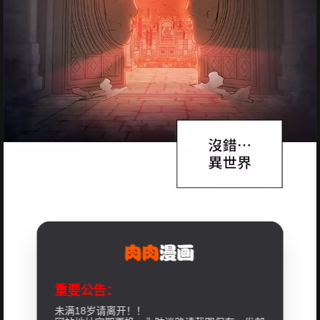
重要公告：
未满18岁请离开！！