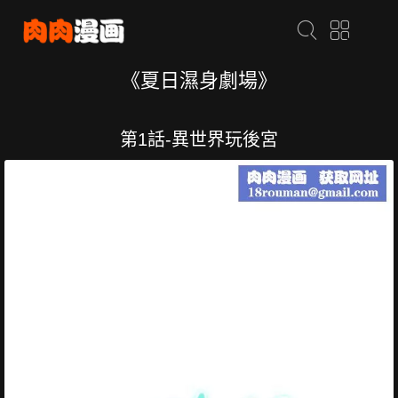
《夏日濕身劇場》
第1話-異世界玩後宮