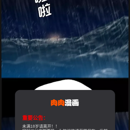
重要公告：
未满18岁请离开！！