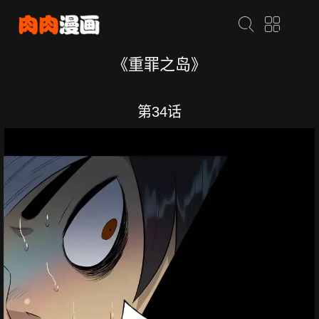
《重罪之岛》
第34话