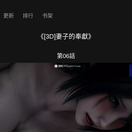
更新
排行
书架
《[3D]妻子的奉獻》
第06話