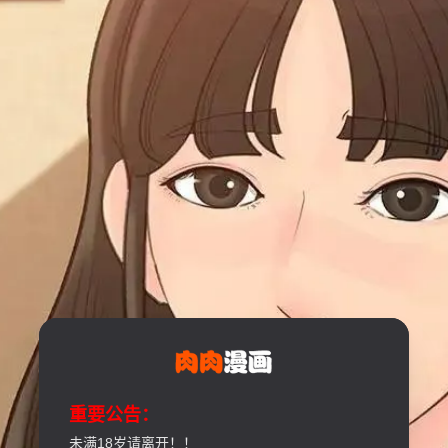
重要公告：
未满18岁请离开！！