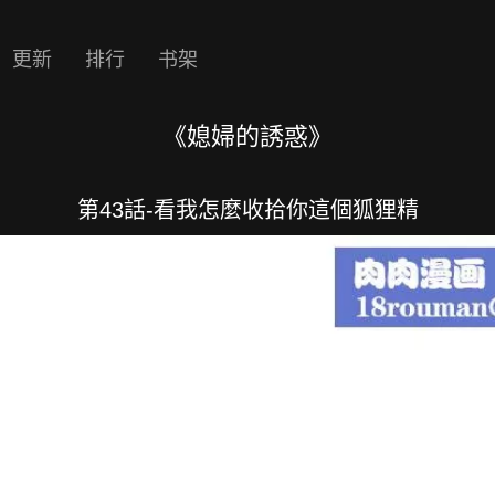
更新
排行
书架
《媳婦的誘惑》
第43話-看我怎麼收拾你這個狐狸精