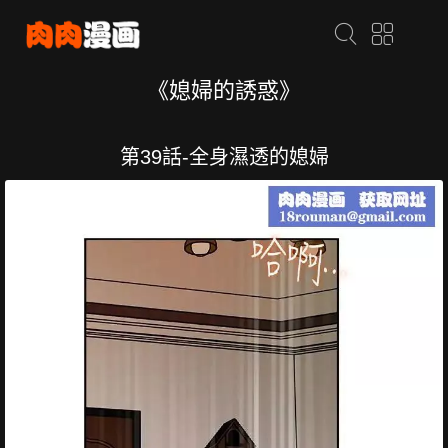
《媳婦的誘惑》
第39話-全身濕透的媳婦