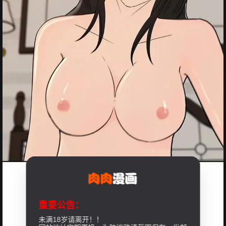
重要公告：
未满18岁请离开！！