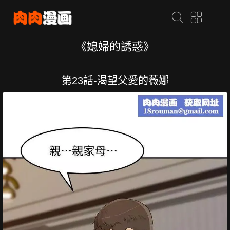
《媳婦的誘惑》
第23話-渴望父愛的薇娜