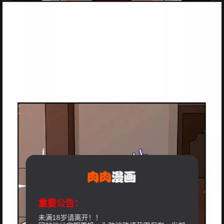
重要公告：
未满18岁请离开！！