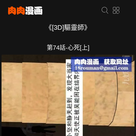
《[3D]驅靈師》
第74話-心死[上]