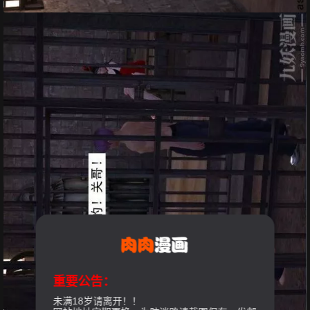
重要公告：
未满18岁请离开！！