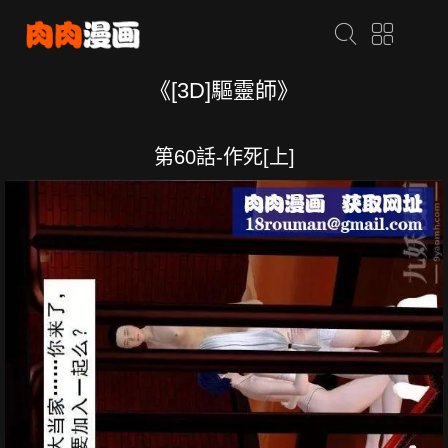
《[3D]驅靈師》
第60話-作死[上]