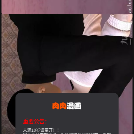
重要公告：
未满18岁请离开！！