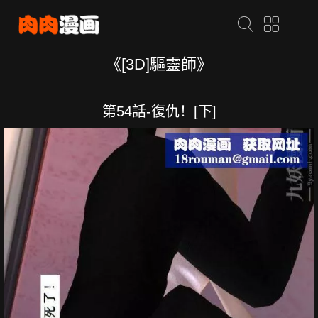
《[3D]驅靈師》
第54話-復仇！[下]