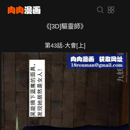
《[3D]驅靈師》
第43話-大會[上]