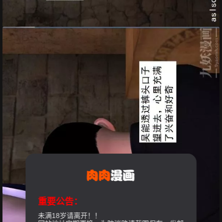
重要公告：
未满18岁请离开！！