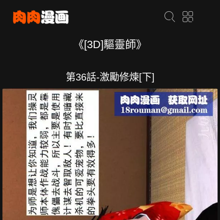
《[3D]驅靈師》
第36話-激勵修煉[下]