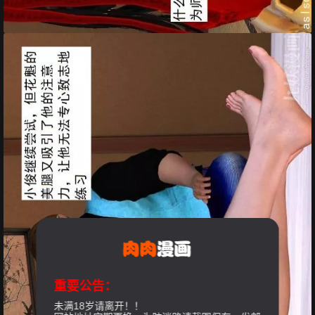
重要公告：
未满18岁请离开！！