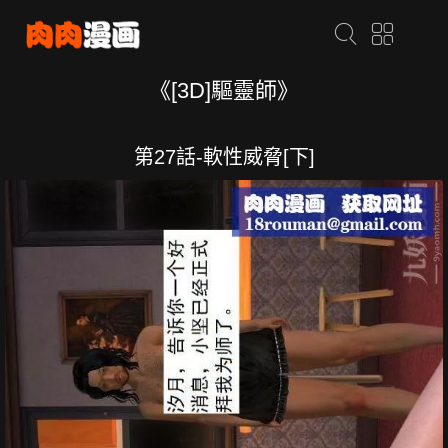
《[3D]驅靈師》
第27話-軟性威脅[下]