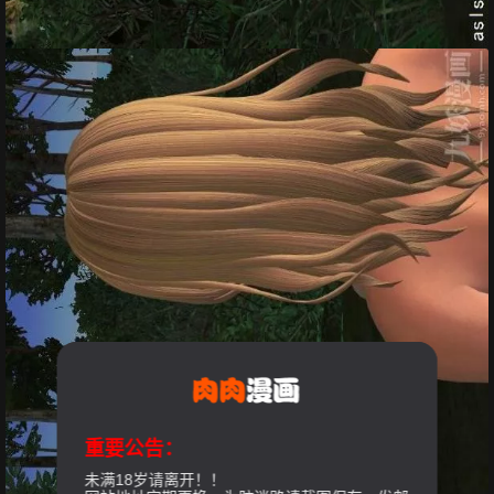
重要公告：
未满18岁请离开！！