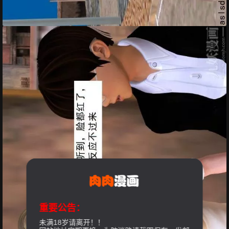
重要公告：
未满18岁请离开！！