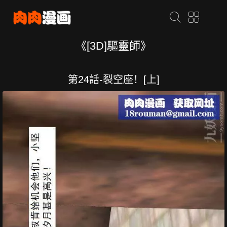
《[3D]驅靈師》
第24話-裂空座！[上]