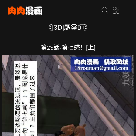
《[3D]驅靈師》
第23話-第七感！[上]