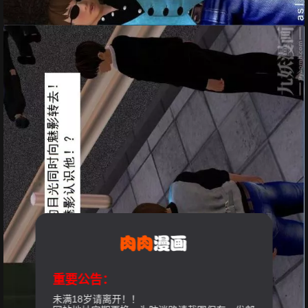
重要公告：
未满18岁请离开！！