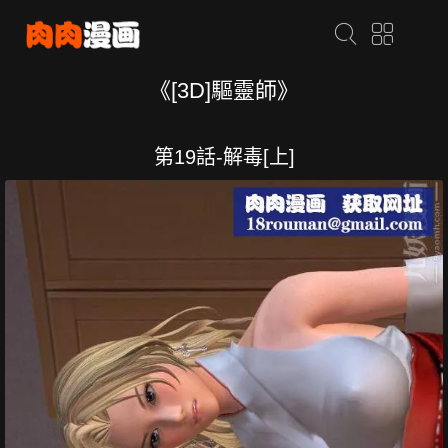
《[3D]驅靈師》
第19話-解毒[上]