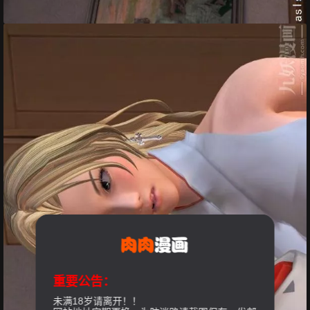
重要公告：
未满18岁请离开！！