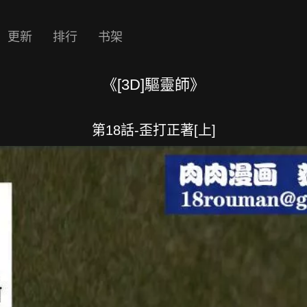
更新
排行
书架
《[3D]驅靈師》
第18話-歪打正著[上]