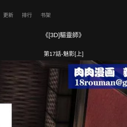
更新
排行
书架
《[3D]驅靈師》
第17話-魅影[上]